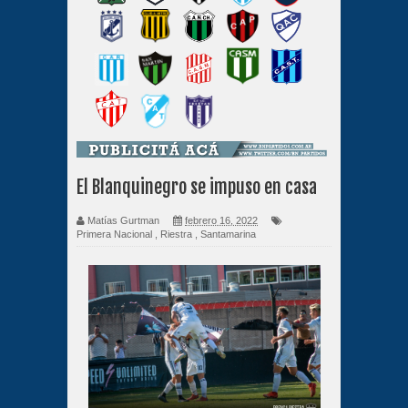
El Blanquinegro se impuso en casa
Matías Gurtman
febrero 16, 2022
Primera Nacional
,
Riestra
,
Santamarina