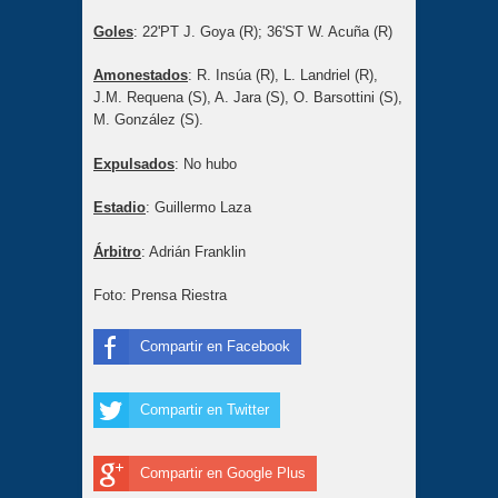
Goles
: 22'PT J. Goya (R); 36'ST W. Acuña (R)
Amonestados
: R. Insúa (R), L. Landriel (R),
J.M. Requena (S), A. Jara (S), O. Barsottini (S),
M. González (S).
Expulsados
: No hubo
Estadio
: Guillermo Laza
Árbitro
: Adrián Franklin
Foto: Prensa Riestra
Compartir en Facebook
Compartir en Twitter
Compartir en Google Plus