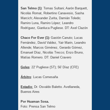
San Telmo (1)
: Tomas Sultani; Aarón Barquett,
Nicolás Romat, Robertino Canavesio, Sasha
Marcich; Alexander Zurita, Damián Toledo;
Ramiro Luna, Ramiro López; Leandro
Rodríguez, Gianluca Pugliese. DT: Axel Clazón
Chaco For Ever (1):
Gastón Canuto; Lucas
Fernández, David Valdez, Yair Marin, Leandro
Allende; Marcos Giménez, Gerardo Gómez,
Emanuel Díaz, Nicolás Trecco; Enzo Bruno,
Matías Romero. DT: Daniel Cravero
Goles
: 22' Pugliese (ST); 56' Díaz (CFE)
Árbitro
: Lucas Comesaña
Estadio
:
Dr. Osvaldo Baletto. Avellaneda,
Buenos Aires
Por Huaman Sosa.
Foto: Prensa San Telmo