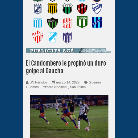
El Candombero le propinó un duro
golpe al Gaucho
BN Partidos
marzo 14, 2022
Guemes
,
Güemes
,
Primera Nacional
,
San Telmo