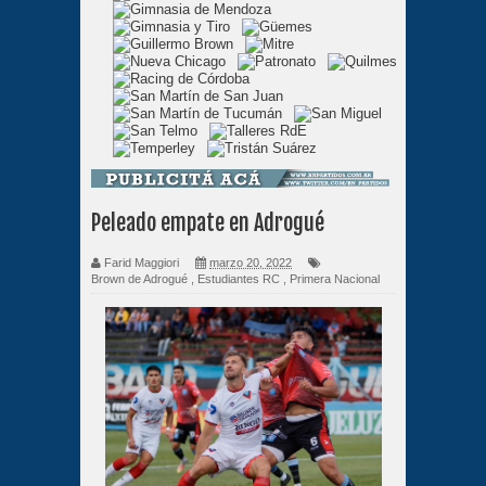
Peleado empate en Adrogué
Farid Maggiori
marzo 20, 2022
Brown de Adrogué
,
Estudiantes RC
,
Primera Nacional