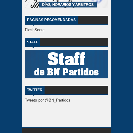
PÁGINAS RECOMENDADAS
FlashScore
STAFF
TWITTER
Tweets por @BN_Partidos