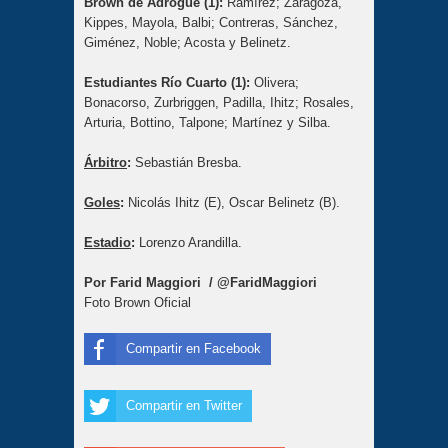
Brown de Adrogué (1):
Ramírez; Zaragoza,
Kippes, Mayola, Balbi; Contreras, Sánchez,
Giménez, Noble; Acosta y Belinetz.
Estudiantes Río Cuarto (1):
Olivera;
Bonacorso, Zurbriggen, Padilla, Ihitz; Rosales,
Arturia, Bottino, Talpone; Martínez y Silba.
Árbitro
:
Sebastián Bresba.
Goles
:
Nicolás Ihitz (E), Oscar Belinetz (B).
Estadio
:
Lorenzo Arandilla.
Por Farid Maggiori / @FaridMaggiori
Foto Brown Oficial
Compartir en Facebook
Compartir en Twitter