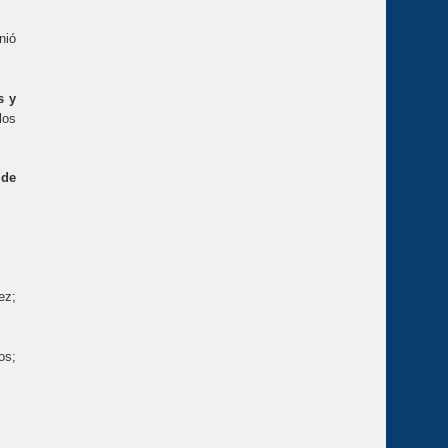
nió
s y
los
 de
ez;
os;