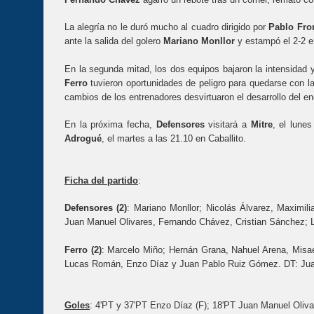
La alegría no le duró mucho al cuadro dirigido por
Pablo Fron
ante la salida del golero
Mariano Monllor
y estampó el 2-2 e
En la segunda mitad, los dos equipos bajaron la intensidad y
Ferro
tuvieron oportunidades de peligro para quedarse con la 
cambios de los entrenadores desvirtuaron el desarrollo del enc
En la próxima fecha,
Defensores
visitará a
Mitre
, el lune
Adrogué
, el martes a las 21.10 en Caballito.
Ficha del partido
:
Defensores (2)
: Mariano Monllor; Nicolás Álvarez, Maximili
Juan Manuel Olivares, Fernando Chávez, Cristian Sánchez; L
Ferro (2)
: Marcelo Miño; Hernán Grana, Nahuel Arena, Misae
Lucas Román, Enzo Díaz y Juan Pablo Ruiz Gómez. DT: Jua
Goles
: 4'PT y 37'PT Enzo Díaz (F); 18'PT Juan Manuel Oliv