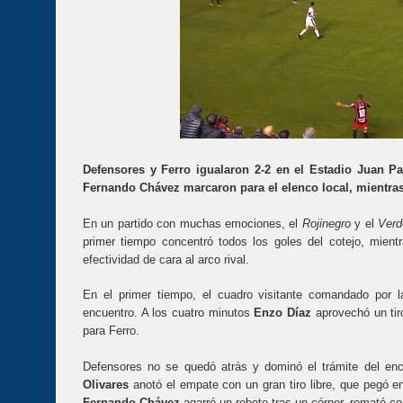
Defensores y Ferro igualaron 2-2 en el Estadio Juan Pa
Fernando Chávez marcaron para el elenco local, mientras
En un partido con muchas emociones, el
Rojinegro
y el
Verd
primer tiempo concentró todos los goles del cotejo, mient
efectividad de cara al arco rival.
En el primer tiempo, el cuadro visitante comandado por 
encuentro. A los cuatro minutos
Enzo Díaz
aprovechó un tir
para Ferro.
Defensores no se quedó atrás y dominó el trámite del encu
Olivares
anotó el empate con un gran tiro libre, que pegó e
Fernando Chávez
agarró un rebote tras un córner, remató co