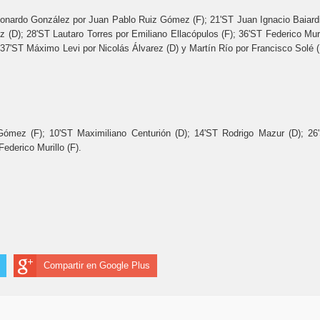
eonardo González por Juan Pablo Ruiz Gómez (F); 21'ST Juan Ignacio Baiard
 (D); 28'ST Lautaro Torres por Emiliano Ellacópulos (F); 36'ST Federico Muri
7'ST Máximo Levi por Nicolás Álvarez (D) y Martín Río por Francisco Solé (
Gómez (F); 10'ST Maximiliano Centurión (D); 14'ST Rodrigo Mazur (D); 26
ederico Murillo (F).
Compartir en Google Plus