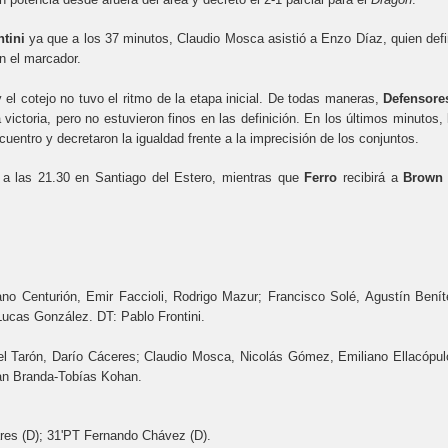
tini
ya que a los 37 minutos, Claudio Mosca asistió a Enzo Díaz, quien defi
n el marcador.
 el cotejo no tuvo el ritmo de la etapa inicial. De todas maneras,
Defensore
victoria, pero no estuvieron finos en las definición. En los últimos minutos, 
uentro y decretaron la igualdad frente a la imprecisión de los conjuntos.
s a las 21.30 en Santiago del Estero, mientras que
Ferro
recibirá a
Brown
ano Centurión, Emir Faccioli, Rodrigo Mazur; Francisco Solé, Agustín Benít
ucas González. DT: Pablo Frontini.
l Tarón, Darío Cáceres; Claudio Mosca, Nicolás Gómez, Emiliano Ellacópul
n Branda-Tobías Kohan.
ares (D); 31'PT Fernando Chávez (D).