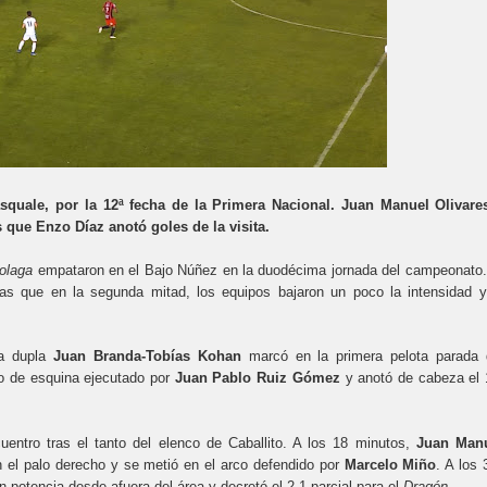
squale, por la 12ª fecha de la Primera Nacional. Juan Manuel Olivare
 que Enzo Díaz anotó goles de la visita.
olaga
empataron en el Bajo Núñez en la duodécima jornada del campeonato.
ras que en la segunda mitad, los equipos bajaron un poco la intensidad y
la dupla
Juan Branda-Tobías Kohan
marcó en la primera pelota parada 
o de esquina ejecutado por
Juan Pablo Ruiz Gómez
y anotó de cabeza el 
entro tras el tanto del elenco de Caballito. A los 18 minutos,
Juan Man
n el palo derecho y se metió en el arco defendido por
Marcelo Miño
. A los 
n potencia desde afuera del área y decretó el 2-1 parcial para el
Dragón
.