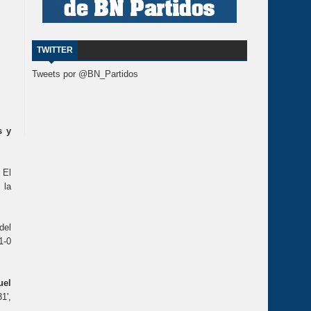
TWITTER
Tweets por @BN_Partidos
s y
 El
 la
del
1-0
uel
31',