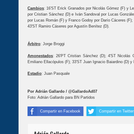
Cambios
: 16'ST Erick Granados por Nicolás Gómez (F) y L
por Cristian Sánchez (D) e Iván Sandoval por Lucas González
por Lucas Román (F) y Franco Godoy por Darío Cáceres (F); 3
43'ST Ramiro Cáseres por Agustín Benítez (D).
Árbitro
: Jorge Broggi
Amonestados
: 26'PT Cristian Sánchez (D); 4'ST Nicolás 
Emiliano Ellacópulos (F); 33'ST Juan Ignacio Baiardino (D) y F
Estadio
: Juan Pasquale
Por Adrián Gallardo /
@GallardoAd07
Foto: Adrián Gallardo para BN Partidos
Compartir en Facebook
Compartir en Twitter
Adrián Gallardo