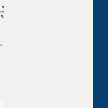
ino
llo
D);
'ST