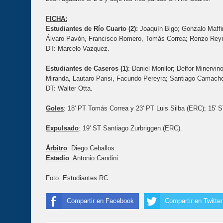
FICHA:
Estudiantes de Río Cuarto (2):
Joaquín Bigo; Gonzalo Maffin
Álvaro Pavón, Francisco Romero, Tomás Correa; Renzo Reyn
DT: Marcelo Vazquez.
Estudiantes de Caseros (1)
: Daniel Monllor; Delfor Minervi
Miranda, Lautaro Parisi, Facundo Pereyra; Santiago Camacho
DT: Walter Otta.
Goles
: 18' PT Tomás Correa y 23' PT Luis Silba (ERC); 15' 
Expulsado
: 19' ST Santiago Zurbriggen (ERC).
Árbitro
: Diego Ceballos.
Estadio
: Antonio Candini.
Foto: Estudiantes RC.
Compartir en Facebook
Compartir en Twitter