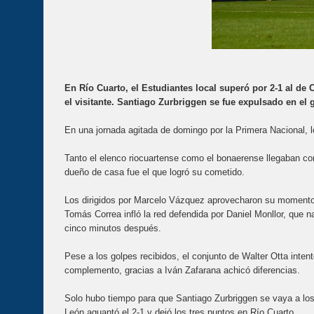
En Río Cuarto, el Estudiantes local superó por 2-1 al de
el visitante. Santiago Zurbriggen se fue expulsado en el 
En una jornada agitada de domingo por la Primera Nacional, l
Tanto el elenco riocuartense como el bonaerense llegaban co
dueño de casa fue el que logró su cometido.
Los dirigidos por Marcelo Vázquez aprovecharon su momento y
Tomás Correa infló la red defendida por Daniel Monllor, que n
cinco minutos después.
Pese a los golpes recibidos, el conjunto de Walter Otta intent
complemento, gracias a Iván Zafarana achicó diferencias.
Solo hubo tiempo para que Santiago Zurbriggen se vaya a los
León aguantó el 2-1 y dejó los tres puntos en Río Cuarto.