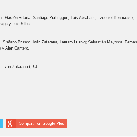
i, Gastón Arturia, Santiago Zurbriggen, Luis Abraham; Ezequiel Bonacorso,
aga y Luis Silba.
no, Stéfano Brundo, Iván Zafarana, Lautaro Lusnig; Sebastián Mayorga, Ferna
 y Alan Cantero.
ST Iván Zafarana (EC).
Compartir en Google Plus