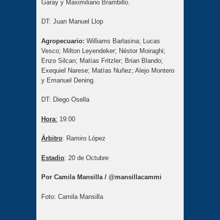
Garay y Maximiliano Brambillo.
DT: Juan Manuel Llop
Agropecuario:
Williams Barlasina; Lucas
Vesco; Milton Leyendeker; Néstor Moiraghi;
Enzo Silcan; Matías Fritzler; Brian Blando;
Exequiel Narese; Matías Nuñez; Alejo Montero
y Emanuel Dening.
DT: Diego Osella
Hora
:
19:00
Árbitro
: Ramiro López
Estadio
: 20 de Octubre
Por Camila Mansilla / @mansillacammi
Foto: Camila Mansilla