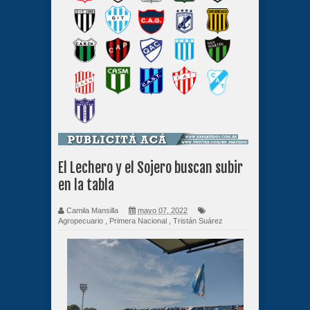
El Lechero y el Sojero buscan subir
en la tabla
Camila Mansilla
mayo 07, 2022
Agropecuario
,
Primera Nacional
,
Tristán Suárez