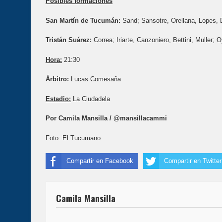
Posibles formaciones
San Martín de Tucumán:
Sand; Sansotre, Orellana, Lopes, Di
Tristán Suárez:
Correa; Iriarte, Canzoniero, Bettini, Muller
Hora
:
21:30
Árbitro
:
Lucas Comesaña
Estadio
:
La Ciudadela
Por Camila Mansilla / @mansillacammi
Foto: El Tucumano
Compartir en Facebook
Compartir en Twitter
Camila Mansilla