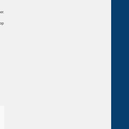
er.
lop