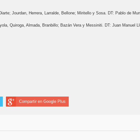
arte; Jourdan, Herrera, Larralde, Bellone; Miritello y Sosa. DT: Pablo de Mun
; Oyola, Quiroga, Almada, Branbillo; Bazán Vera y Messiniti. DT: Juan Manuel L
Compartir en Google Plus