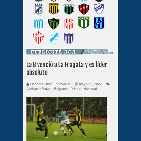
La B venció a La Fragata y es líder
absoluto
Lisandro Uribe Echevarria
mayo 09, 2022
Almirante Brown
,
Belgrano
,
Primera Nacional