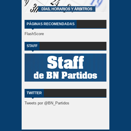
PÁGINAS RECOMENDADAS
FlashScore
STAFF
TWITTER
Tweets por @BN_Partidos