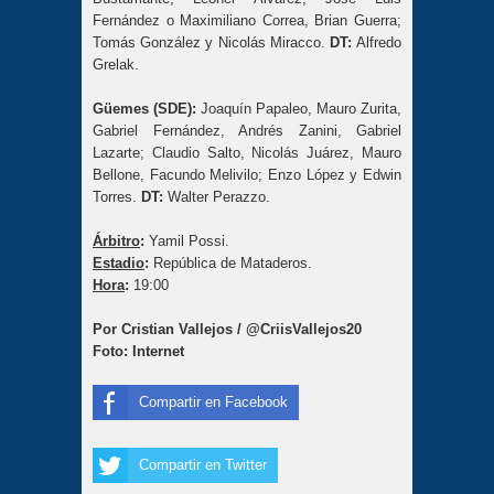
Fernández o Maximiliano Correa, Brian Guerra;
Tomás González y Nicolás Miracco.
DT:
Alfredo
Grelak.
Güemes (SDE):
Joaquín Papaleo, Mauro Zurita,
Gabriel Fernández, Andrés Zanini, Gabriel
Lazarte; Claudio Salto, Nicolás Juárez, Mauro
Bellone, Facundo Melivilo; Enzo López y Edwin
Torres.
DT:
Walter Perazzo.
Árbitro
:
Yamil Possi.
Estadio
:
República de Mataderos.
Hora
:
19:00
Por Cristian Vallejos / @CriisVallejos20
Foto: Internet
Compartir en Facebook
Compartir en Twitter