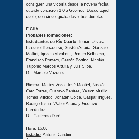
consiguen una victoria desde la novena fecha,
cuando vencieron 1-0 a Güemes. Desde aquel
duelo, son cinco igualdades y tres derrotas.
FICHA
Probables formaciones:
Estudiantes de Río Cuarto
: Braian Olivera;
Ezequiel Bonacorso, Gastón Arturia, Gonzalo
Maffini, Ignacio Abraham; Ramiro Balbuena,
Francisco Romero, Gastón Bottino, Nicolás
Talpone; Marcos Arturia y Luis Silba.
DT: Marcelo Vázquez.
Riestra
: Matías Vega; José Montiel, Nicolás
Caro Torres, Gustavo Benítez, Yeison Murillo;
Tomás Villoldo, Jonatan Goitia, Gaspar Íñiguez,
Rodrigo Insúa; Walter Acuña y Gustavo
Fernández.
DT: Guillermo Duró.
Hora
: 16:00.
Estadio
: Antonio Candini.