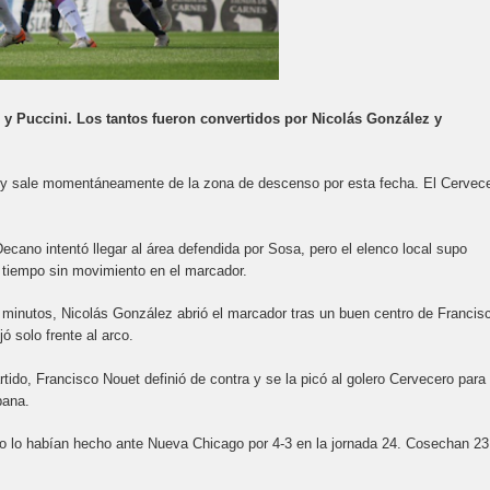
e y Puccini. Los tantos fueron convertidos por Nicolás González y
ido y sale momentáneamente de la zona de descenso por esta fecha. El Cervec
Decano intentó llegar al área defendida por Sosa, pero el elenco local supo
er tiempo sin movimiento en el marcador.
17 minutos, Nicolás González abrió el marcador tras un buen centro de Francis
ó solo frente al arco.
ido, Francisco Nouet definió de contra y se la picó al golero Cervecero para
pana.
mo lo habían hecho ante Nueva Chicago por 4-3 en la jornada 24. Cosechan 23