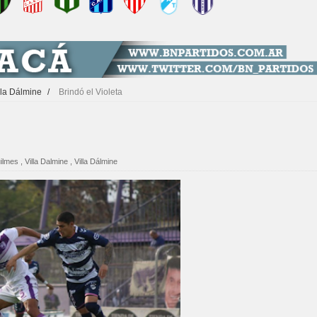
lla Dálmine
/
Brindó el Violeta
ilmes
,
Villa Dalmine
,
Villa Dálmine