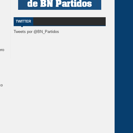
TWITTER
Tweets por @BN_Partidos
ero
co