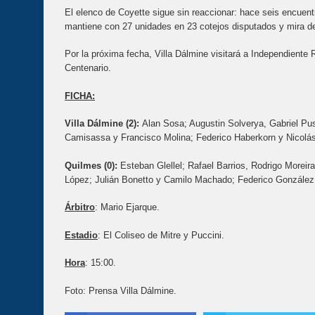
El elenco de Coyette sigue sin reaccionar: hace seis encuent
mantiene con 27 unidades en 23 cotejos disputados y mira de r
Por la próxima fecha, Villa Dálmine visitará a Independiente
Centenario.
FICHA:
Villa Dálmine (2):
Alan Sosa; Augustin Solverya, Gabriel Pu
Camisassa y Francisco Molina; Federico Haberkorn y Nicol
Quilmes (0):
Esteban Glellel; Rafael Barrios, Rodrigo Morei
López; Julián Bonetto y Camilo Machado; Federico Gonzále
Árbitro
: Mario Ejarque.
Estadio
: El Coliseo de Mitre y Puccini.
Hora
: 15:00.
Foto: Prensa Villa Dálmine.