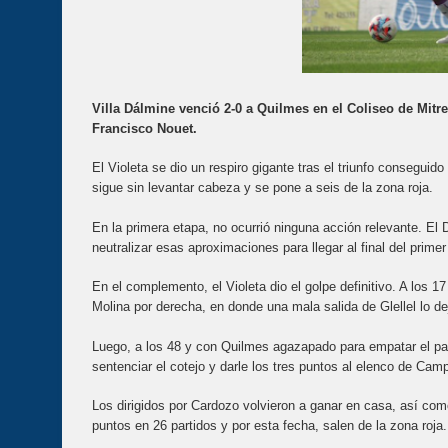
Villa Dálmine venció 2-0 a Quilmes en el Coliseo de Mitr
Francisco Nouet.
El Violeta se dio un respiro gigante tras el triunfo consegu
sigue sin levantar cabeza y se pone a seis de la zona roja.
En la primera etapa, no ocurrió ninguna acción relevante. El 
neutralizar esas aproximaciones para llegar al final del prim
En el complemento, el Violeta dio el golpe definitivo. A los 
Molina por derecha, en donde una mala salida de Glellel lo dej
Luego, a los 48 y con Quilmes agazapado para empatar el part
sentenciar el cotejo y darle los tres puntos al elenco de Cam
Los dirigidos por Cardozo volvieron a ganar en casa, así co
puntos en 26 partidos y por esta fecha, salen de la zona roja.