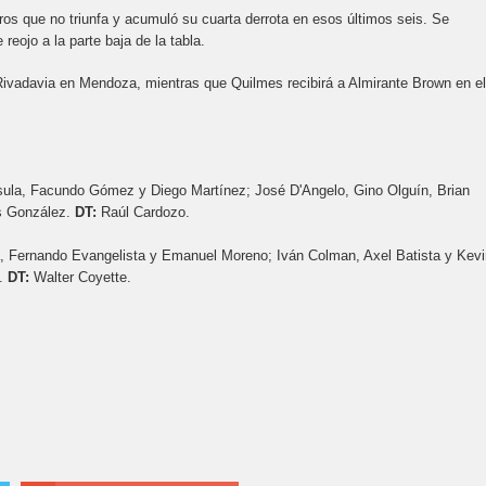
ros que no triunfa y acumuló su cuarta derrota en esos últimos seis. Se
eojo a la parte baja de la tabla.
 Rivadavia en Mendoza, mientras que Quilmes recibirá a Almirante Brown en el
sula, Facundo Gómez y Diego Martínez; José D'Angelo, Gino Olguín, Brian
ás González.
DT:
Raúl Cardozo.
ra, Fernando Evangelista y Emanuel Moreno; Iván Colman, Axel Batista y Kevi
z.
DT:
Walter Coyette.