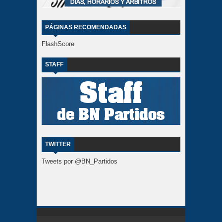
PÁGINAS RECOMENDADAS
FlashScore
STAFF
TWITTER
Tweets por @BN_Partidos