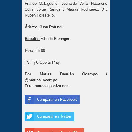
Franco Malagueño, Leonardo Vella; Nazareno
Solis, Jorge Ramos y Matías Rodríguez. DT:
Rubén Forestello.
Árbitro:
Juan Pafundi.
Estadio:
Alfredo Beranger.
Hora:
15.00
TV:
TyC Sports Play.
Por Matías Damián Ocampo /
@matias_ocampo
Foto: marcadeportiva.com
Compartir en Facebook
Compartir en Twitter