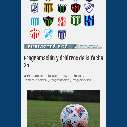
Programación y árbitros de la fecha
25
BN Partidos
julio 21, 2022
AFA
,
Primera Nacional
,
Programacion
,
Programación