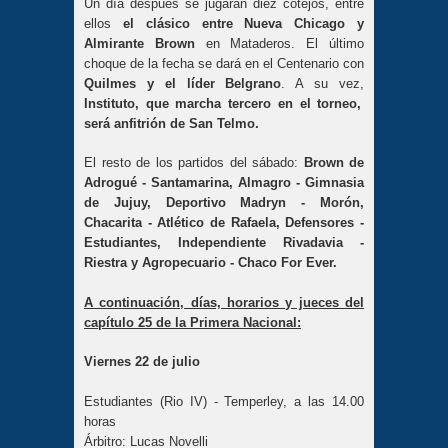
Un día después se jugarán diez cotejos, entre
ellos
el clásico entre Nueva Chicago y
Almirante Brown
en Mataderos. El último
choque de la fecha se dará en el Centenario con
Quilmes y el líder Belgrano
. A su vez,
Instituto, que marcha tercero en el torneo,
será anfitrión de San Telmo.
El resto de los partidos del sábado:
Brown de
Adrogué - Santamarina, Almagro - Gimnasia
de Jujuy, Deportivo Madryn - Morón,
Chacarita - Atlético de Rafaela, Defensores -
Estudiantes, Independiente Rivadavia -
Riestra y Agropecuario - Chaco For Ever.
A continuación, días, horarios y jueces del
capítulo 25 de la Primera Nacional:
Viernes 22 de julio
Estudiantes (Rio IV) - Temperley, a las 14.00
horas
Árbitro: Lucas Novelli