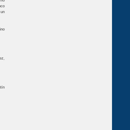
rió
nco
 un
ino
ez,
tín