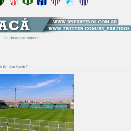
/
Un choque de colosos
ín SJ
,
San Martín T