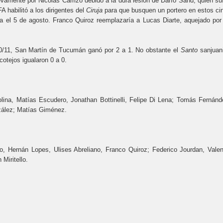
vamente por Nicolás Carrizo debido a la dura lesión de Darío Sand, quien suf
A habilitó a los dirigentes del
Ciruja
para que busquen un portero en estos ci
ta el 5 de agosto. Franco Quiroz reemplazaría a Lucas Diarte, aquejado por
10/11, San Martín de Tucumán ganó por 2 a 1. No obstante el
Santo
sanjuan
cotejos igualaron 0 a 0.
lina, Matías Escudero, Jonathan Bottinelli, Felipe Di Lena; Tomás Fernánd
nzález; Matías Giménez.
o, Hernán Lopes, Ulises Abreliano, Franco Quiroz; Federico Jourdan, Valen
Miritello.