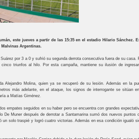
n, este jueves a partir de las 15:35 en el estadio Hilario Sánchez. E
o Malvinas Argentinas.
 Suárez por 3 a 0 y sufrió su segunda derrota consecutiva fuera de su casa. 
cinco triunfos al hilo. Por esta campaña, mantiene su ilusión de ingresar
ida Alejandro Molina, quien ya se recuperó de su lesión. Además en la pu
etros más adelante, en el ataque, los signos de interrogante se sitúan en
aría a Matías Giménez.
os empates seguidos en su haber pero se encuentra con grandes expectati
 Pablo De Muner después de derrotar a Santamarina sumó dos nuevos puntos 
ó un solo traspié y logró cuatro victorias. Además en esa condición igualó si