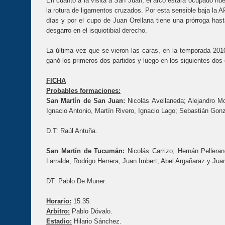
En cuanto a la visita a San Juan, el arco estará ocupado nue
la rotura de ligamentos cruzados. Por esta sensible baja la AF
días y por el cupo de Juan Orellana tiene una prórroga has
desgarro en el isquiotibial derecho.
La última vez que se vieron las caras, en la temporada 20
ganó los primeros dos partidos y luego en los siguientes dos 
FICHA
Probables formaciones:
San Martín de San Juan:
Nicolás Avellaneda; Alejandro Mo
Ignacio Antonio, Martín Rivero, Ignacio Lago; Sebastián Go
D.T: Raúl Antuña.
San Martín de Tucumán:
Nicolás Carrizo; Hernán Pelleran
Larralde, Rodrigo Herrera, Juan Imbert; Abel Argañaraz y Juan 
DT: Pablo De Muner.
Horario:
15.35.
Arbitro:
Pablo Dóvalo.
Estadio:
Hilario Sánchez.