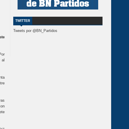
TWITTER
Tweets por @BN_Partidos
ste
Por
 al
nta
tre
vas
con
ete