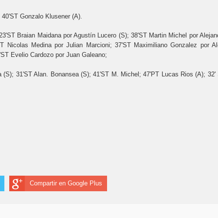
y 40'ST Gonzalo Klusener (A).
23'ST Braian Maidana por Agustín Lucero (S); 38'ST Martin Michel por Alejan
ST Nicolas Medina por Julian Marcioni; 37'ST Maximiliano Gonzalez por Al
7'ST Evelio Cardozo por Juan Galeano;
 (S); 31'ST Alan. Bonansea (S); 41'ST M. Michel; 47'PT Lucas Rios (A); 32'
Compartir en Google Plus