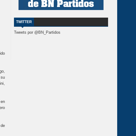
TWITTER
Tweets por @BN_Partidos
ido
go,
 su
ni,
 en
ero
 de