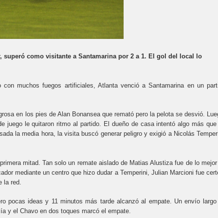
 superó como visitante a Santamarina por 2 a 1. El gol del local lo
 con muchos fuegos artificiales, Atlanta venció a Santamarina en un part
eligrosa en los pies de Alan Bonansea que remató pero la pelota se desvió. Lue
e juego le quitaron ritmo al partido. El dueño de casa intentó algo más que
asada la media hora, la visita buscó generar peligro y exigió a Nicolás Temperi
a primera mitad. Tan solo un remate aislado de Matias Alustiza fue de lo mejor
rcador mediante un centro que hizo dudar a Temperini, Julian Marcioni fue cert
e la red.
ero pocas ideas y 11 minutos más tarde alcanzó al empate. Un envío largo
rcía y el Chavo en dos toques marcó el empate.