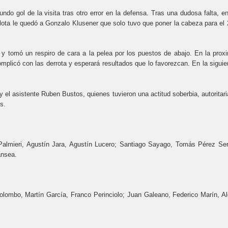
ndo gol de la visita tras otro error en la defensa. Tras una dudosa falta, en
lota le quedó a Gonzalo Klusener que solo tuvo que poner la cabeza para el 
 y tomó un respiro de cara a la pelea por los puestos de abajo. En la prox
mplicó con las derrota y esperará resultados que lo favorezcan. En la siguie
 el asistente Ruben Bustos, quienes tuvieron una actitud soberbia, autoritari
s.
Palmieri, Agustín Jara, Agustín Lucero; Santiago Sayago, Tomás Pérez Ser
ansea.
lombo, Martín García, Franco Perinciolo; Juan Galeano, Federico Marín, Al