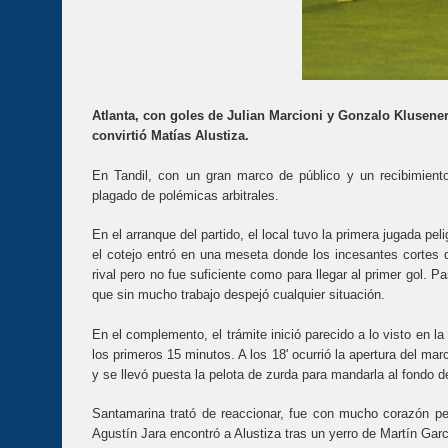
Atlanta, con goles de Julian Marcioni y Gonzalo Klusener,
convirtió Matías Alustiza.
En Tandil, con un gran marco de público y un recibimiento
plagado de polémicas arbitrales.
En el arranque del partido, el local tuvo la primera jugada p
el cotejo entró en una meseta donde los incesantes cortes d
rival pero no fue suficiente como para llegar al primer gol. P
que sin mucho trabajo despejó cualquier situación.
En el complemento, el trámite inició parecido a lo visto en l
los primeros 15 minutos. A los 18' ocurrió la apertura del ma
y se llevó puesta la pelota de zurda para mandarla al fondo d
Santamarina trató de reaccionar, fue con mucho corazón p
Agustín Jara encontró a Alustiza tras un yerro de Martín Ga