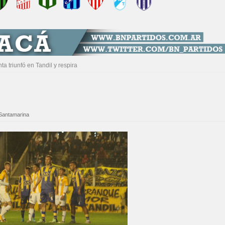
nta triunfó en Tandil y respira
Santamarina