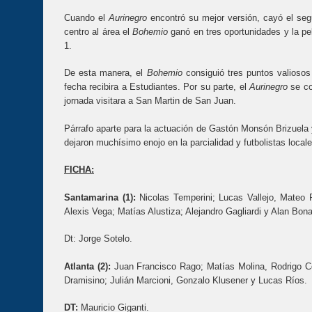
Cuando el
Aurinegro
encontró su mejor versión, cayó el segu
centro al área el
Bohemio
ganó en tres oportunidades y la pe
1.
De esta manera, el
Bohemio
consiguió tres puntos valiosos
fecha recibira a Estudiantes. Por su parte, el
Aurinegro
se co
jornada visitara a San Martin de San Juan.
Párrafo aparte para la actuación de Gastón Monsón Brizuela y
dejaron muchísimo enojo en la parcialidad y futbolistas locale
FICHA:
Santamarina (1):
Nicolas Temperini; Lucas Vallejo, Mateo 
Alexis Vega; Matías Alustiza; Alejandro Gagliardi y Alan Bon
Dt: Jorge Sotelo.
Atlanta (2):
Juan Francisco Rago; Matías Molina, Rodrigo Co
Dramisino; Julián Marcioni, Gonzalo Klusener y Lucas Ríos.
DT:
Mauricio Giganti.