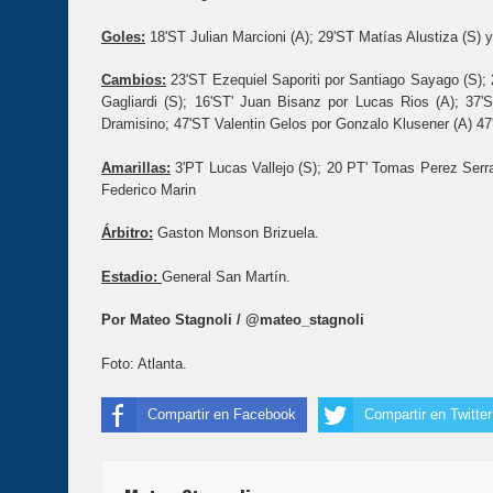
Goles
:
18'ST Julian Marcioni (A); 29'ST Matías Alustiza (S) 
Cambios
:
23'ST Ezequiel Saporiti por Santiago Sayago (S); 
Gagliardi (S); 16'ST' Juan Bisanz por Lucas Rios (A); 37'
Dramisino; 47'ST Valentin Gelos por Gonzalo Klusener (A) 4
Amarillas
:
3'PT Lucas Vallejo (S); 20 PT' Tomas Perez Serra
Federico Marin
Árbitro:
Gaston Monson Brizuela.
Estadio:
General San Martín.
Por Mateo Stagnoli / @mateo_stagnoli
Foto: Atlanta.
Compartir en Facebook
Compartir en Twitter