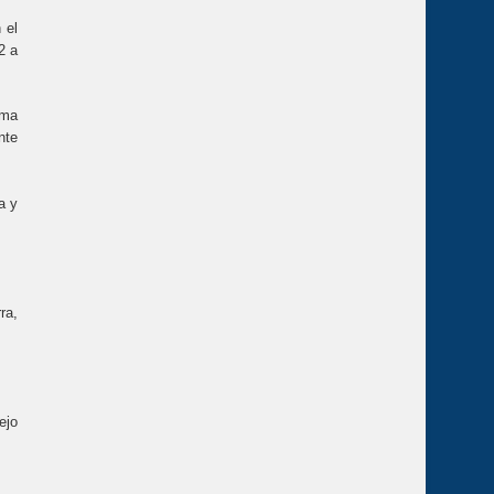
 el
2 a
ima
nte
a y
ra,
ejo