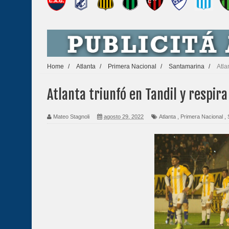
Home
/
Atlanta
/
Primera Nacional
/
Santamarina
/
Atla
Atlanta triunfó en Tandil y respira
Mateo Stagnoli
agosto 29, 2022
Atlanta
,
Primera Nacional
,