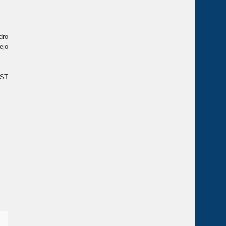
dro
ejo
 ST