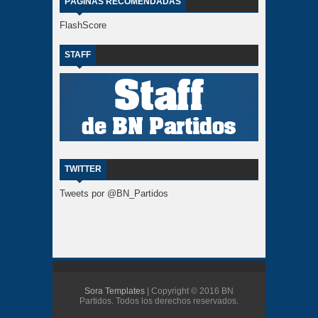
PÁGINAS RECOMENDADAS
FlashScore
STAFF
TWITTER
Tweets por @BN_Partidos
Sora Templates
| Copyright © 2016 BN
Partidos. Todos los derechos reservados.