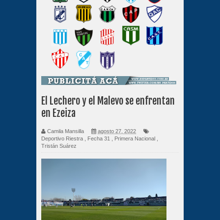
El Lechero y el Malevo se enfrentan
en Ezeiza
Camila Mansilla
agosto 27, 2022
Deportivo Riestra
,
Fecha 31
,
Primera Nacional
,
Tristán Suárez