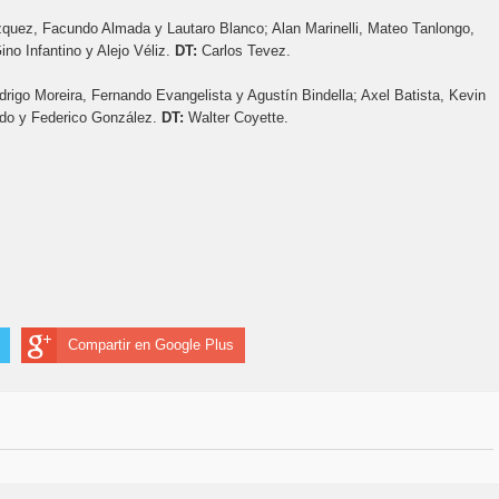
zquez, Facundo Almada y Lautaro Blanco; Alan Marinelli, Mateo Tanlongo,
no Infantino y Alejo Véliz.
DT:
Carlos Tevez.
drigo Moreira, Fernando Evangelista y Agustín Bindella; Axel Batista, Kevin
do y Federico González.
DT:
Walter Coyette.
Compartir en Google Plus