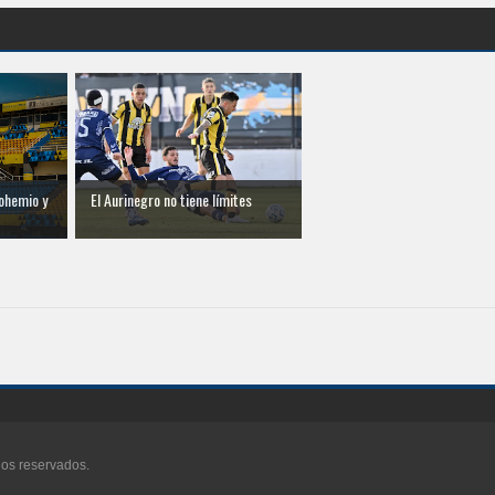
ohemio y
El Aurinegro no tiene límites
hos reservados.