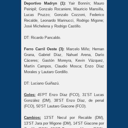
Deportivo Madryn (1):
Yair Bonnín; Mauro
Peinipil; Gonzalo Rocaniere, Mauricio Mansilla,
Lucas Pruzzo; Gonzalo Cozzoni, Federico
Recalde, Leonardo Marinucci, Rodrigo Migone;
José Michelena y Rodrigo Castillo.
DT: Ricardo Pancaldo.
Ferro Carril Oeste (3):
Marcelo Miño; Hernan
Grana, Gabriel Díaz, Nahuel Arena, Darío
Cáceres; Gastón Moreyra, Kevin Vázquez,
Martín Campos, Claudio Mosca; Enzo Díaz
Morales y Lautaro Gordillo.
DT: Luciano Guiñazú.
Goles:
45’PT Enzo Díaz (FCO), 31’ST Lucas
González (DM), 38’ST Enzo Díaz, de penal
(FCO), 50’ST Lautaro Giacone (FCO).
Cambios:
13’ST Necul por Recalde (DM),
13’ST Jara por Migone (DM), 14’ST Giacone por