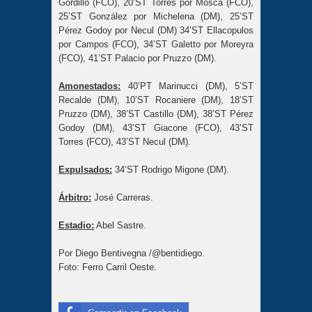
Gordillo (FCO), 20’ST Torres por Mosca (FCO),
25’ST González por Michelena (DM), 25’ST
Pérez Godoy por Necul (DM) 34’ST Ellacopulos
por Campos (FCO), 34’ST Galetto por Moreyra
(FCO), 41’ST Palacio por Pruzzo (DM).
Amonestados:
40’PT Marinucci (DM), 5’ST
Recalde (DM), 10’ST Rocaniere (DM), 18’ST
Pruzzo (DM), 38’ST Castillo (DM), 38’ST Pérez
Godoy (DM), 43’ST Giacone (FCO), 43’ST
Torres (FCO), 43’ST Necul (DM).
Expulsados:
34’ST Rodrigo Migone (DM).
Árbitro:
José Carreras.
Estadio:
Abel Sastre.
Por Diego Bentivegna /@bentidiego.
Foto: Ferro Carril Oeste.