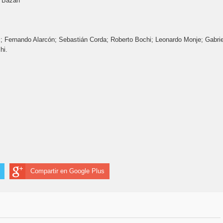
o Bazán
ri; Fernando Alarcón; Sebastián Corda; Roberto Bochi; Leonardo Monje; Gabrie
hi.
Compartir en Google Plus