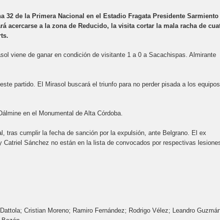
ha 32 de la Primera Nacional en el Estadio Fragata Presidente Sarmiento
ará acercarse a la zona de Reducido, la visita cortar la mala racha de cua
ts.
irasol viene de ganar en condición de visitante 1 a 0 a Sacachispas. Almirante
ste partido. El Mirasol buscará el triunfo para no perder pisada a los equipos
la Dálmine en el Monumental de Alta Córdoba.
l, tras cumplir la fecha de sanción por la expulsión, ante Belgrano. El ex
 Catriel Sánchez no están en la lista de convocados por respectivas lesione
n Dattola; Cristian Moreno; Ramiro Fernández; Rodrigo Vélez; Leandro Guzmá