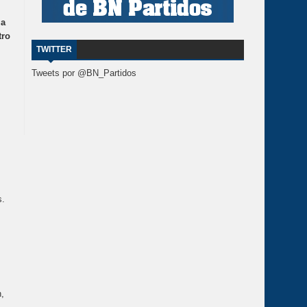
 a
tro
TWITTER
Tweets por @BN_Partidos
s.
n,