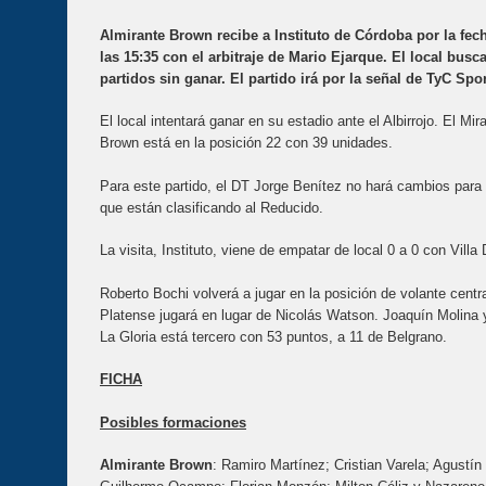
Almirante Brown recibe a Instituto de Córdoba por la fec
las 15:35 con el arbitraje de Mario Ejarque. El local busc
partidos sin ganar. El partido irá por la señal de TyC Spor
El local intentará ganar en su estadio ante el Albirrojo. El M
Brown está en la posición 22 con 39 unidades.
Para este partido, el DT Jorge Benítez no hará cambios para e
que están clasificando al Reducido.
La visita, Instituto, viene de empatar de local 0 a 0 con Vil
Roberto Bochi volverá a jugar en la posición de volante centra
Platense jugará en lugar de Nicolás Watson. Joaquín Molina y
La Gloria está tercero con 53 puntos, a 11 de Belgrano.
FICHA
Posibles formaciones
Almirante Brown
: Ramiro Martínez; Cristian Varela; Agustí