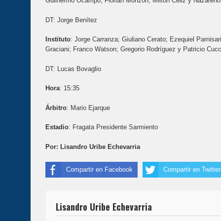
Guilhermo Ocampo; Florian Monzón; Milton Céliz y Nazaren
DT: Jorge Benítez
Instituto
: Jorge Carranza; Giuliano Cerato; Ezequiel Parnisa
Graciani; Franco Watson; Gregorio Rodríguez y Patricio Cucc
DT: Lucas Bovaglio
Hora
: 15:35
Árbitro
: Mario Ejarque
Estadio
: Fragata Presidente Sarmiento
Por: Lisandro Uribe Echevarria
Compartir en Facebook
Compartir en Twitter
Lisandro Uribe Echevarria