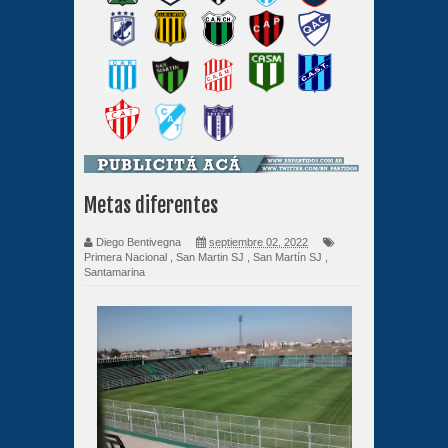
Metas diferentes
Diego Bentivegna
septiembre 02, 2022
Primera Nacional
,
San Martin SJ
,
San Martín SJ
,
Santamarina