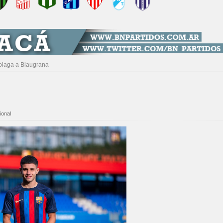
olaga a Blaugrana
ional