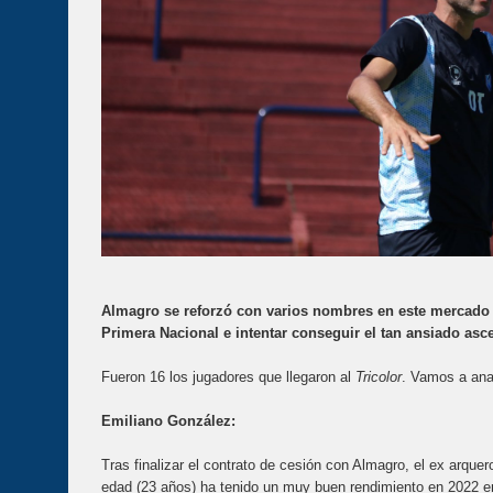
Almagro se reforzó con varios nombres en este mercado
Primera Nacional e intentar conseguir el tan ansiado asc
Fueron 16 los jugadores que llegaron al
Tricolor
. Vamos a anal
Emiliano González:
Tras finalizar el contrato de cesión con Almagro, el ex arquer
edad (23 años) ha tenido un muy buen rendimiento en 2022 en 