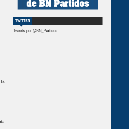
TWITTER
Tweets por @BN_Partidos
 la
rta