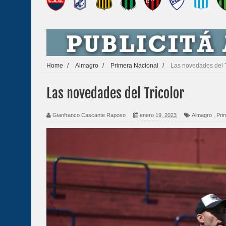
Home
/
Almagro
/
Primera Nacional
/
Las novedades del T
Las novedades del Tricolor
Gianfranco Cascante Raposo
enero 19, 2023
Almagro
,
Pri