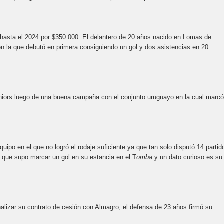
 hasta el 2024 por $350.000. El delantero de 20 años nacido en Lomas de
en la que debutó en primera consiguiendo un gol y dos asistencias en 20
uniors luego de una buena campaña con el conjunto uruguayo en la cual marcó
uipo en el que no logró el rodaje suficiente ya que tan solo disputó 14 partid
s que supo marcar un gol en su estancia en el T
omba
y un dato curioso es su
nalizar su contrato de cesión con Almagro, el defensa de 23 años firmó su