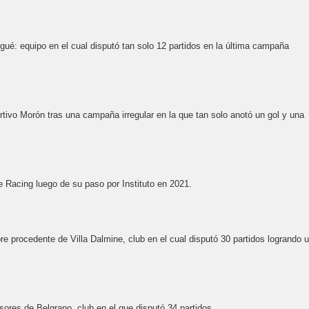
gué: equipo en el cual disputó tan solo 12 partidos en la última campaña
rtivo Morón tras una campaña irregular en la que tan solo anotó un gol y una
de Racing luego de su paso por Instituto en 2021.
bre procedente de Villa Dalmine, club en el cual disputó 30 partidos logrando 
sores de Belgrano, club en el que disputó 34 partidos.