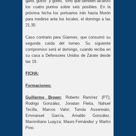
ganó, gustó y goleó, sino que también alcanzó
los cuatro puntos sobre seis posibles. En la
próxima fecha los portuarios irán hasta Morón
para medirse ante los locales, el domingo a las
21.30.
Caso contrario para Güemes, que consumó su
segunda caída del torneo. Su siguiente
compromiso será el domingo, cuando reciba en
su casa a Defensores Unidos de Zárate desde
las 19.
FICHA:
Formaciones:
Guillermo Brown:
Roberto Ramírez (PT);
Rodrigo González, Jonatan Fleita, Nahuel
Tecilla, Marcos Valor; Tomás Assennato,
Emmanuel García, Arnaldo González,
Maximiliano Luayza; Mauro Fernández y Martín
Pino.