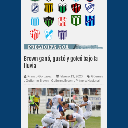
Brown ganó, gustó y goleó bajo la
lluvia
Franco Gonzalez
febrero 13, 2023
Güemes
,
Guillermo Brown
,
GuillermoBrown
,
Primera Nacional