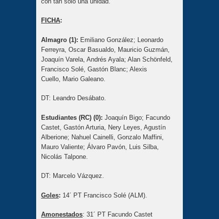
con tan solo una unidad.
FICHA
:
Almagro (1):
Emiliano González; Leonardo
Ferreyra, Oscar Basualdo, Mauricio Guzmán,
Joaquín Varela, Andrés Ayala; Alan Schönfeld,
Francisco Solé, Gastón Blanc; Alexis
Cuello, Mario Galeano.
DT: Leandro Desábato.
Estudiantes (RC) (0):
Joaquín Bigo; Facundo
Castet, Gastón Arturia, Nery Leyes, Agustín
Alberione; Nahuel Cainelli, Gonzalo Maffini,
Mauro Valiente; Álvaro Pavón, Luis Silba,
Nicolás Talpone.
DT: Marcelo Vázquez.
Goles
:
14´ PT Francisco Solé (ALM).
Amonestados
: 31´ PT Facundo Castet