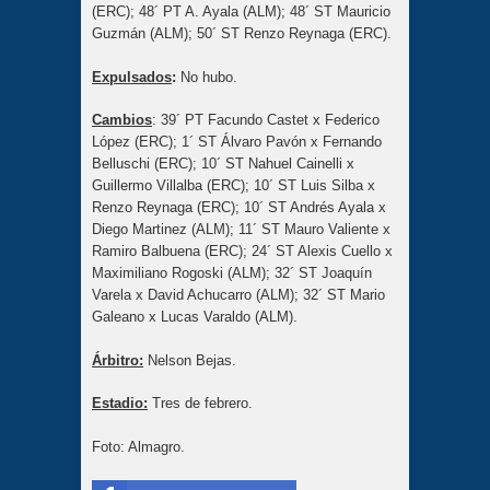
(ERC); 48´ PT A. Ayala (ALM); 48´ ST Mauricio
Guzmán (ALM); 50´ ST Renzo Reynaga (ERC).
Expulsados
:
No hubo.
Cambios
: 39´ PT Facundo Castet x Federico
López (ERC); 1´ ST Álvaro Pavón x Fernando
Belluschi (ERC); 10´ ST Nahuel Cainelli x
Guillermo Villalba (ERC); 10´ ST Luis Silba x
Renzo Reynaga (ERC); 10´ ST Andrés Ayala x
Diego Martinez (ALM); 11´ ST Mauro Valiente x
Ramiro Balbuena (ERC); 24´ ST Alexis Cuello x
Maximiliano Rogoski (ALM); 32´ ST Joaquín
Varela x David Achucarro (ALM); 32´ ST Mario
Galeano x Lucas Varaldo (ALM).
Árbitro:
Nelson Bejas.
Estadio:
Tres de febrero.
Foto: Almagro.