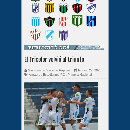
El Tricolor volvió al triunfo
Gianfranco Cascante Raposo
febrero 27, 2023
Almagro
,
Estudiantes RC
,
Primera Nacional