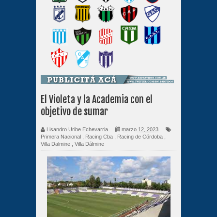
El Violeta y la Academia con el
objetivo de sumar
Lisandro Uribe Echevarria
marzo 12, 2023
Primera Nacional
,
Racing Cba
,
Racing de Córdoba
,
Villa Dalmine
,
Villa Dálmine