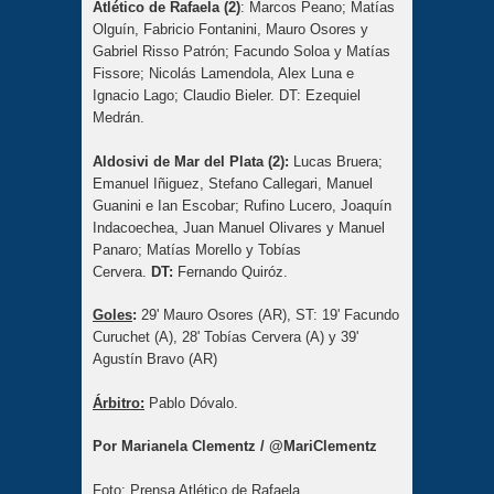
Atlético de Rafaela (2)
: Marcos Peano; Matías
Olguín, Fabricio Fontanini, Mauro Osores y
Gabriel Risso Patrón; Facundo Soloa y Matías
Fissore; Nicolás Lamendola, Alex Luna e
Ignacio Lago; Claudio Bieler. DT: Ezequiel
Medrán.
Aldosivi de Mar del Plata (2):
Lucas Bruera;
Emanuel Iñiguez, Stefano Callegari, Manuel
Guanini e Ian Escobar; Rufino Lucero, Joaquín
Indacoechea, Juan Manuel Olivares y Manuel
Panaro; Matías Morello y Tobías
Cervera.
DT:
Fernando Quiróz.
Goles
:
29' Mauro Osores (AR), ST: 19' Facundo
Curuchet (A), 28' Tobías Cervera (A) y 39'
Agustín Bravo (AR)
Árbitro:
Pablo Dóvalo.
Por Marianela Clementz / @MariClementz
Foto: Prensa Atlético de Rafaela