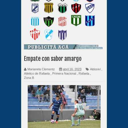
Empate con sabor amargo
Marianela Clementz
abril 16, 2023
Aldosivi
,
Atletico de Rafaela
,
Primera Nacional
,
Rafaela
,
Zona B