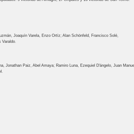
uzmán, Joaquín Varela, Enzo Ortíz; Alan Schönfeld, Francisco Solé,
 Varaldo.
a, Jonathan Paiz, Abel Amaya; Ramiro Luna, Ezequiel D'ángelo, Juan Manue
l.