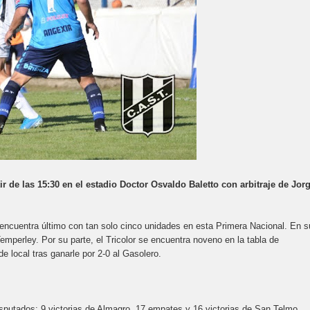
r de las 15:30 en el estadio Doctor Osvaldo Baletto con arbitraje de Jor
 encuentra último con tan solo cinco unidades en esta Primera Nacional. En s
Temperley. Por su parte, el Tricolor se encuentra noveno en la tabla de
e local tras ganarle por 2-0 al Gasolero.
isputados: 9 victorias de Almagro, 17 empates y 16 victorias de San Telmo.