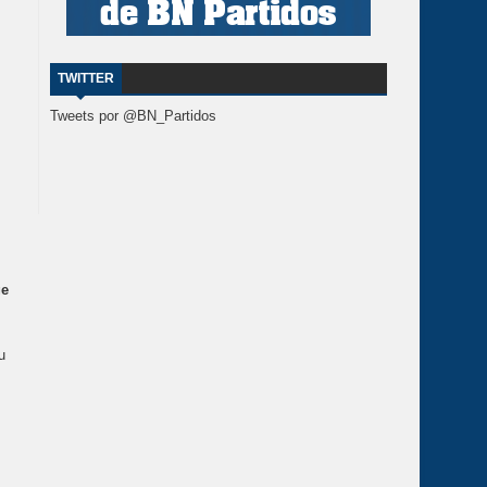
TWITTER
Tweets por @BN_Partidos
ge
u