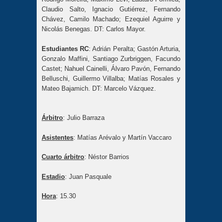
Claudio Salto, Ignacio Gutiérrez, Fernando
Chávez, Camilo Machado; Ezequiel Aguirre y
Nicolás Benegas. DT: Carlos Mayor.
Estudiantes RC
: Adrián Peralta; Gastón Arturia,
Gonzalo Maffini, Santiago Zurbriggen, Facundo
Castet; Nahuel Cainelli, Álvaro Pavón, Fernando
Belluschi, Guillermo Villalba; Matías Rosales y
Mateo Bajamich. DT: Marcelo Vázquez.
Árbitro
: Julio Barraza
Asistentes
: Matías Arévalo y Martín Vaccaro
Cuarto árbitro
: Néstor Barrios
Estadio
: Juan Pasquale
Hora
: 15.30